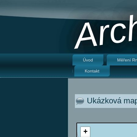
Arch
Úvod
Měření R
Kontakt
Ukázková map
+