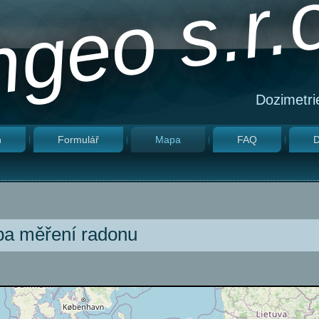
geo s.r.
Dozimetri
n
Formulář
Mapa
FAQ
D
a měření radonu